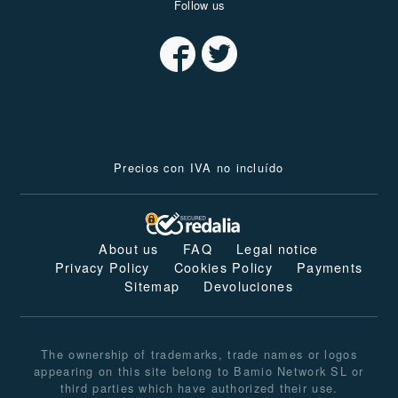
Follow us
Precios con IVA no incluído
About us
FAQ
Legal notice
Privacy Policy
Cookies Policy
Payments
Sitemap
Devoluciones
The ownership of trademarks, trade names or logos
appearing on this site belong to Bamio Network SL or
third parties which have authorized their use.