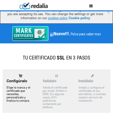
We use own and third party cookies to improve our services, by
analyzing your browsing habits. If you go on browsing, we will consider
×
you are accepting its use. You can change the settings or get more
information on our
cookies policy
Cookie policy
¡¡¡Nuevo!!!.
Pulsa para saber mas
TU CERTIFICADO
SSL
EN 3 PASOS
Configúralo
Valídalo
Instálalo
Elige la marca y el
Valida el certificado
Instala y configura el
certificado que
por email, fichero o
certificado en tus
necesites,
DNS. En algunos
servidores, o contrata
personalízalo y
casos (EV)
nuestro servicio de
finaliza tu compra.
podríamos
instalación.
contactarte por
teléfono.